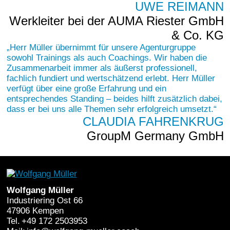
UWE REIMANN
Werkleiter bei der AUMA Riester GmbH
& Co. KG
Herr Müller übernimmt für unsere Agenturgruppe
sowohl Trainings als auch Coachings. Wir haben die
Zusammenarbeit immer als äußerst professionell,
fachlich fundiert und wertschätzend erlebt. Herr Müller
verfügt über eine große Erfahrung und ein
entsprechendes Standing – beides hilft zusätzlich dabei,
dass er bei uns alle Themen sehr erfolgreich umsetzt.
CLAUDIA FAHRENKRUG
GroupM Germany GmbH
Wolfgang Müller
Industriering Ost 66
47906 Kempen
Tel.
+49 172 2503953