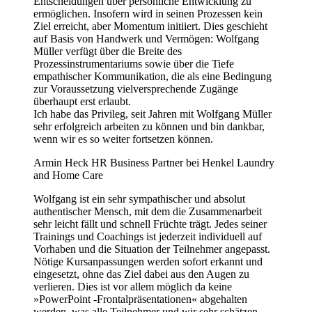
Entscheidungen über persönliche Entwicklung zu
ermöglichen. Insofern wird in seinen Prozessen kein
Ziel erreicht, aber Momentum initiiert. Dies geschieht
auf Basis von Handwerk und Vermögen: Wolfgang
Müller verfügt über die Breite des
Prozessinstrumentariums sowie über die Tiefe
empathischer Kommunikation, die als eine Bedingung
zur Voraussetzung vielversprechende Zugänge
überhaupt erst erlaubt.
Ich habe das Privileg, seit Jahren mit Wolfgang Müller
sehr erfolgreich arbeiten zu können und bin dankbar,
wenn wir es so weiter fortsetzen können.
Armin Heck
HR Business Partner bei Henkel Laundry
and Home Care
Wolfgang ist ein sehr sympathischer und absolut
authentischer Mensch, mit dem die Zusammenarbeit
sehr leicht fällt und schnell Früchte trägt. Jedes seiner
Trainings und Coachings ist jederzeit individuell auf
Vorhaben und die Situation der Teilnehmer angepasst.
Nötige Kursanpassungen werden sofort erkannt und
eingesetzt, ohne das Ziel dabei aus den Augen zu
verlieren. Dies ist vor allem möglich da keine
»PowerPoint -Frontalpräsentationen« abgehalten
werden, was alle Teilnehmer und wir sehr schätzen.